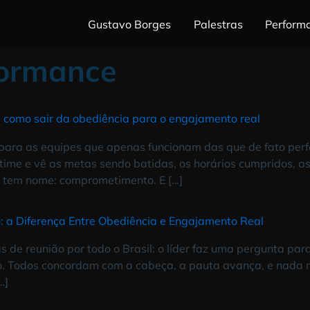
Gustavo Borges
Palestras
erformance
ento: como sair da obediência para o engajamento r
 que separa as equipes que apenas funcionam das que
 o seu time e vê as metas sendo batidas, os horários
sse algo tem nome: comprometimento. E […]
ento: a Diferença Entre Obediência e Engajamento R
 salas de reunião por todo o Brasil: o líder faz uma 
le mesmo. Todos concordam com a cabeça, a pauta ava