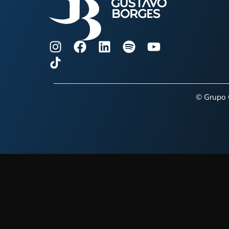
Os 10 Melhores Palestrantes Mo
de leitura: aproximadamente 15
Motivacionais do Brasil Por que 