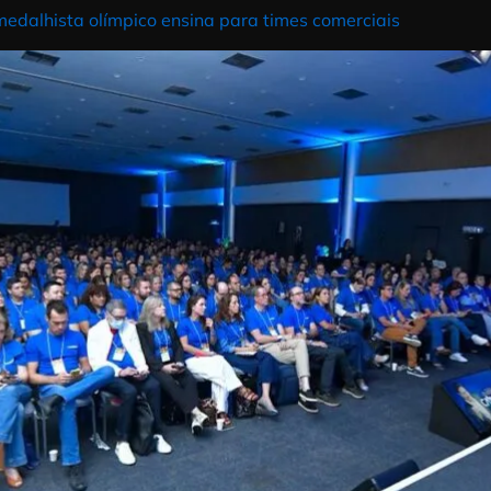
ber, […]
e um medalhista olímpico ensina para times comerciai