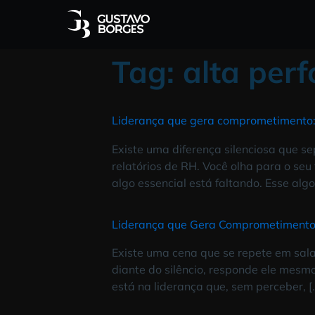
Tag:
alta p
Liderança que gera comprometim
Existe uma diferença silenciosa
relatórios de RH. Você olha para
algo essencial está faltando. E
Liderança que Gera Comprometim
Existe uma cena que se repete em
diante do silêncio, responde e