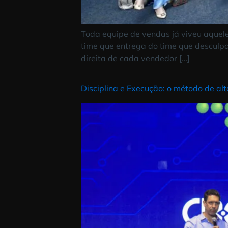
Toda equipe de vendas já viveu 
time que entrega do time que des
direita de cada vendedor […]
Disciplina e Execução: o método