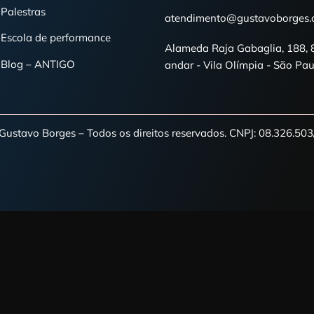
tivacionais do Brasil [Atualizado 2026] Sua empres
 minutos 📋 Navegue pelo conteúdo O que é um palest
contratar um atleta olímpico como palestrante? Como 
Menu
Contato
Gustavo Borges
55 31 9844-2100
Palestras
atendimento@gus
Escola de performance
Alameda Raja Gab