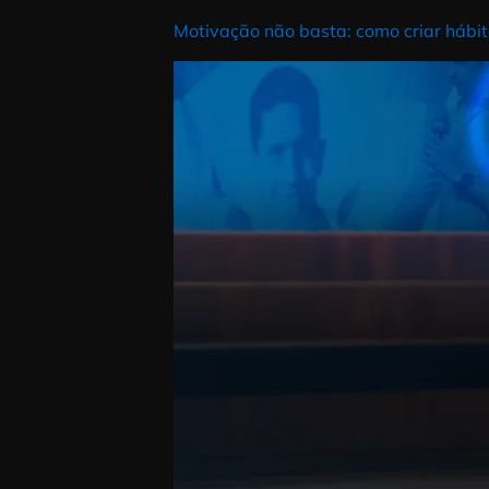
Essa crença é errada, e eu sei 
Motivação não basta: o que rea
Motivação não basta: o que sust
ao mesmo tempo, o mais mal com
no dia seguinte o time volta ex
Motivação não basta: como criar