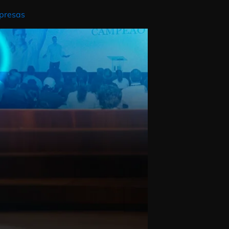
nto mais citado em treinamentos corporativos e,
 de impacto emocional e campanhas internas, e
…]
mance nas empresas