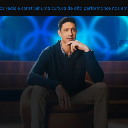
disso porque passei duas décadas dentro de uma […]
lmente sustenta alta performance
enta alta performance de verdade Motivação é o assu
preendido. Empresas investem em eventos, palestras
atamente ao mesmo ritmo de antes. O problema não é [
 hábitos reais e construir uma cultura de alta perfor