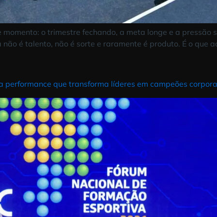
aquele momento: o trimestre fechando, a meta longe e
culpa não é talento, não é sorte e raramente é produt
 de alta performance que transforma líderes em camp