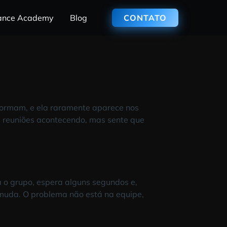
Performance Academy
Blog
CONTA
eal
 de fato performam, e ela raramente aparece nos
 cumpridos, as reuniões acontecendo, mas sente que
eal
pergunta para o grupo, espera alguns segundos e,
nça, e nada muda. O problema não está na equipe,