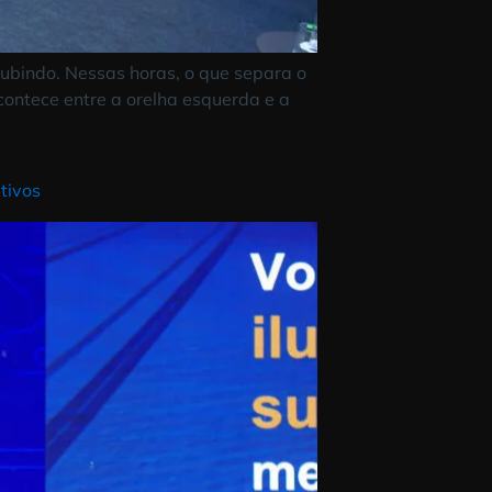
 a pressão subindo. Nessas horas, o que separa o
o. É o que acontece entre a orelha esquerda e a
eões corporativos