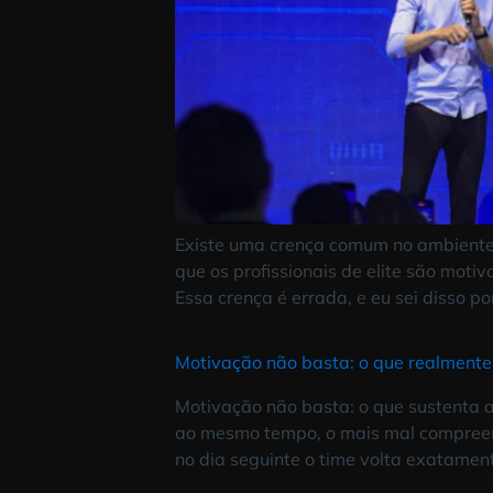
Existe uma crença comum no ambi
que os profissionais de elite sã