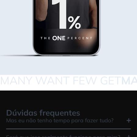
MANY WANT FEW GET
MA
Dúvidas frequentes
Mas eu não tenho tempo para fazer tudo?