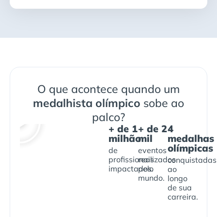
O que acontece quando um
medalhista olímpico
sobe ao
palco?
+ de 1
+ de 2
4
milhão
mil
medalhas
olímpicas
de
eventos
profissionais
realizados
conquistadas
impactados.
pelo
ao
mundo.
longo
de sua
carreira.