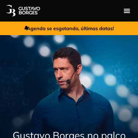
Gustavo 
Performa
Agenda se esgotando, últimas datas!
Gustavo Borges no palco