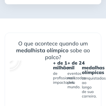
O que acontece quando um
medalhista olímpico
sobe ao
palco?
+ de 1
+ de 2
4
milhão
mil
medalhas
olímpicas
de
eventos
profissionais
realizados
conquistadas
impactados.
pelo
ao
mundo.
longo
de sua
carreira.