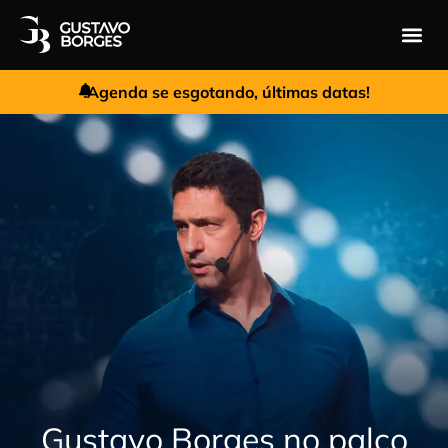
Gustavo 
Performa
Agenda se esgotando, últimas datas!
Gustavo Borges no palco